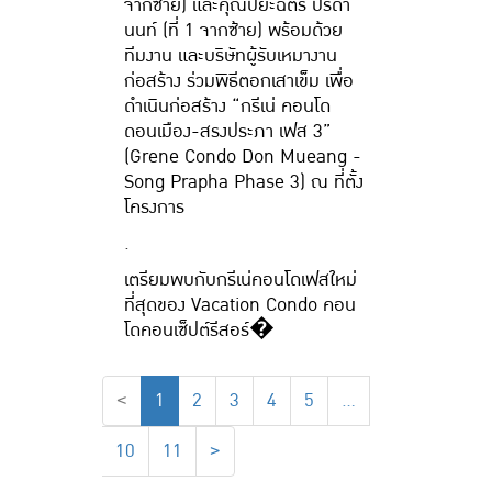
จากซ้าย) และคุณปิยะฉัตร ปรีดา
นนท์ (ที่ 1 จากซ้าย) พร้อมด้วย
ทีมงาน และบริษัทผู้รับเหมางาน
ก่อสร้าง ร่วมพิธีตอกเสาเข็ม เพื่อ
ดำเนินก่อสร้าง “กรีเน่ คอนโด
ดอนเมือง-สรงประภา เฟส 3”
(Grene Condo Don Mueang -
Song Prapha Phase 3) ณ ที่ตั้ง
โครงการ
.
เตรียมพบกับกรีเน่คอนโดเฟสใหม่
ที่สุดของ Vacation Condo คอน
โดคอนเซ็ปต์รีสอร์�
<
1
2
3
4
5
…
10
11
>